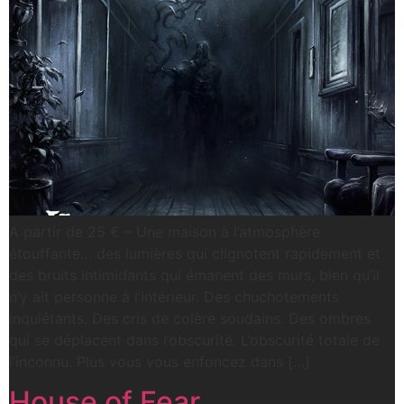
A partir de 25 € – Une maison à l’atmosphère
étouffante… des lumières qui clignotent rapidement et
des bruits intimidants qui émanent des murs, bien qu’il
n’y ait personne à l’intérieur. Des chuchotements
inquiétants. Des cris de colère soudains. Des ombres
qui se déplacent dans l’obscurité. L’obscurité totale de
l’inconnu. Plus vous vous enfoncez dans […]
House of Fear