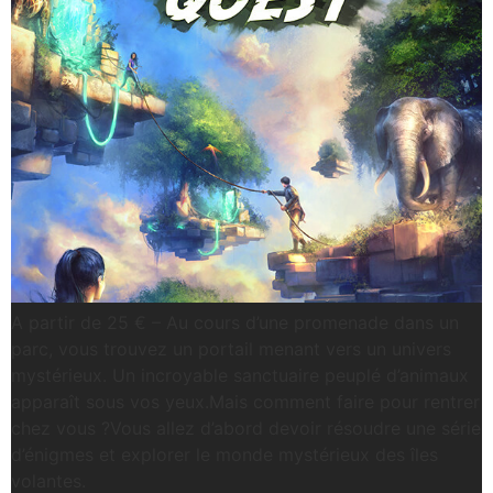
A partir de 25 € – Au cours d’une promenade dans un
parc, vous trouvez un portail menant vers un univers
mystérieux. Un incroyable sanctuaire peuplé d’animaux
apparaît sous vos yeux.Mais comment faire pour rentrer
chez vous ?Vous allez d’abord devoir résoudre une série
d’énigmes et explorer le monde mystérieux des îles
volantes.