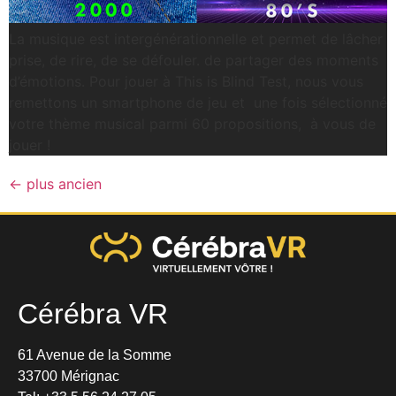
La musique est intergénérationnelle et permet de lâcher
prise, de rire, de se défouler. de partager des moments
d’émotions. Pour jouer à This is Blind Test, nous vous
remettons un smartphone de jeu et une fois sélectionné
votre thème musical parmi 60 propositions, à vous de
jouer !
←
plus ancien
Cérébra VR
61 Avenue de la Somme
33700 Mérignac