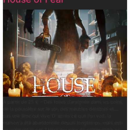
A partir de 25 € – Des toiles d’araignée dans les coins,
de la poussière sur le sol, des meubles délabrés et….
pas une âme qui vive. D ‘après ce que l’on voit, la
maison a été abandonnée depuis longtemps, mais est-
ce vraiment le cas ? Vous essayez de comprendre ce