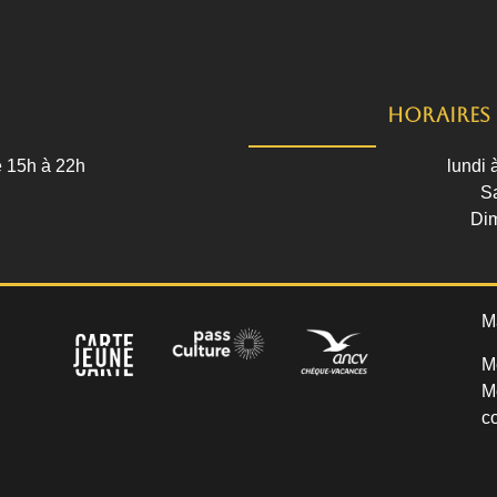
Horaires 
e 15h à 22h
lundi 
S
Dim
M
M
M
co