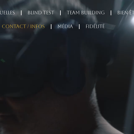
uelles
Blind test
Team Building
Bien ê
Contact / infos
Média
Fidélité