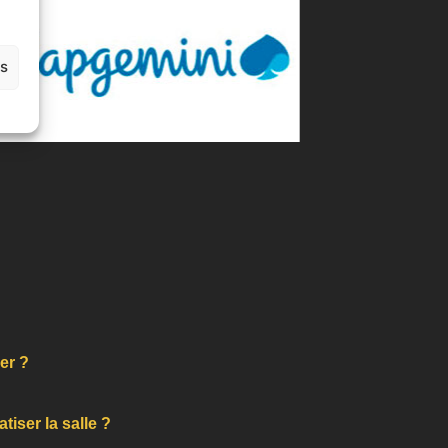
es
uer ?
tiser la salle ?