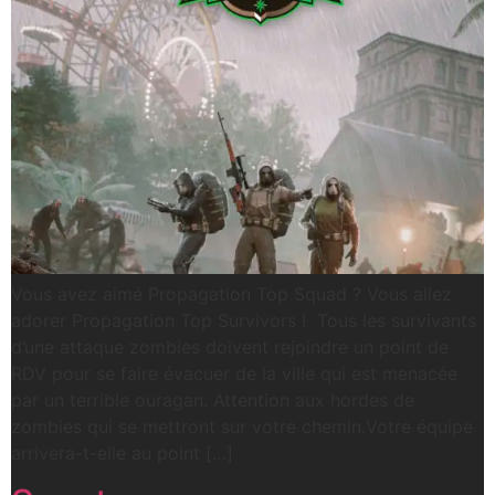
Vous avez aimé Propagation Top Squad ? Vous allez
adorer Propagation Top Survivors ! Tous les survivants
d’une attaque zombies doivent rejoindre un point de
RDV pour se faire évacuer de la ville qui est menacée
par un terrible ouragan. Attention aux hordes de
zombies qui se mettront sur votre chemin.Votre équipe
arrivera-t-elle au point […]