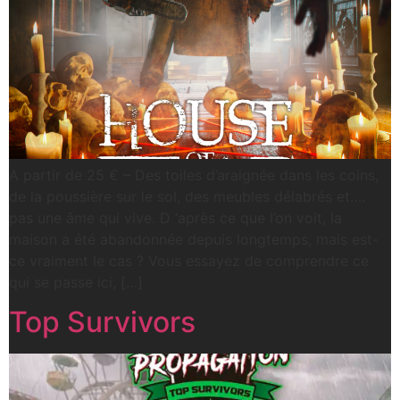
A partir de 25 € – Des toiles d’araignée dans les coins,
de la poussière sur le sol, des meubles délabrés et….
pas une âme qui vive. D ‘après ce que l’on voit, la
maison a été abandonnée depuis longtemps, mais est-
ce vraiment le cas ? Vous essayez de comprendre ce
qui se passe ici, […]
Top Survivors