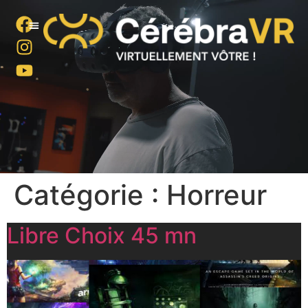
Expériences virtuelles
Blind test
Team Building
Bien être
Contact / infos
Catégorie :
Horreur
Libre Choix 45 mn