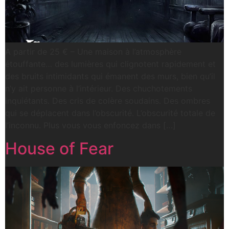
A partir de 25 € – Une maison à l’atmosphère
étouffante… des lumières qui clignotent rapidement et
des bruits intimidants qui émanent des murs, bien qu’il
n’y ait personne à l’intérieur. Des chuchotements
inquiétants. Des cris de colère soudains. Des ombres
qui se déplacent dans l’obscurité. L’obscurité totale de
l’inconnu. Plus vous vous enfoncez dans […]
House of Fear