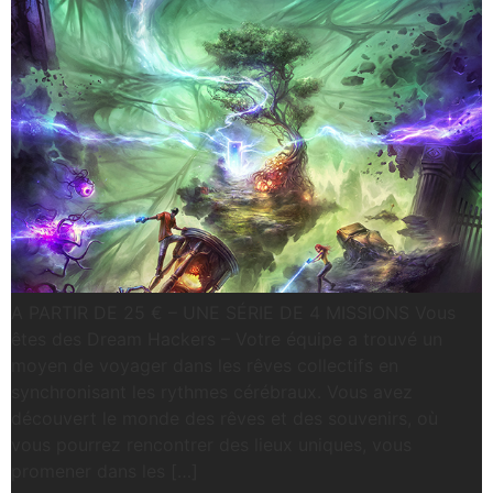
A PARTIR DE 25 € – UNE SÉRIE DE 4 MISSIONS Vous
êtes des Dream Hackers – Votre équipe a trouvé un
moyen de voyager dans les rêves collectifs en
synchronisant les rythmes cérébraux. Vous avez
découvert le monde des rêves et des souvenirs, où
vous pourrez rencontrer des lieux uniques, vous
promener dans les […]