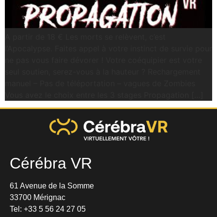
A partir de 18 € Les morts se relèvent, c’est
l’Apocalypse. Faites appel à votre instinct de survie pour
ne pas vous faire dévorer ! Votre coéquipier est votre
seul soutien, serez-vous à la hauteur ? Rechargement
manuel – Pas de téléportation – vagues de Zombies
Vous avez le choix entre les 3 stages Propagation […]
Cérébra VR
61 Avenue de la Somme
33700 Mérignac
Tel:
+33 5 56 24 27 05